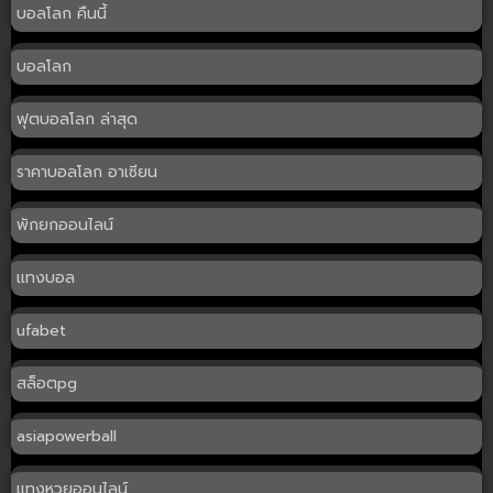
บอลโลก คืนนี้
บอลโลก
ฟุตบอลโลก ล่าสุด
ราคาบอลโลก อาเซียน
พักยกออนไลน์
แทงบอล
ufabet
สล็อตpg
asiapowerball
แทงหวยออนไลน์