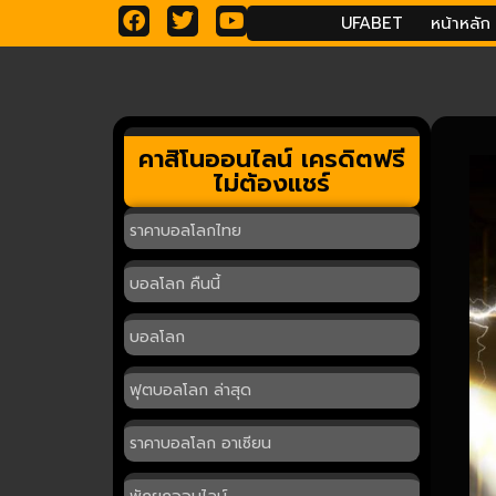
UFABET
หน้าหลัก
คาสิโนออนไลน์ เครดิตฟรี
ไม่ต้องแชร์
ราคาบอลโลกไทย
บอลโลก คืนนี้
บอลโลก
ฟุตบอลโลก ล่าสุด
ราคาบอลโลก อาเซียน