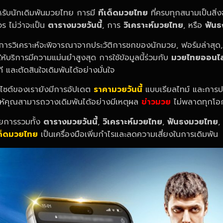
รับนักเดิมพันมวยไทย การมี
ทีเด็ดมวยไทย
ที่ครบทุกสนามเป็นสิ่ง
ร ไม่ว่าจะเป็น
ตารางมวยวันนี้
, การ
วิเคราะห์มวยไทย
, หรือ
ฟัน
การวิเคราะห์จะพิจารณาจากประวัติการชกของนักมวย, ฟอร์มล่าสุด,
ให้บริการมีความแม่นยำสูงสุด การใช้ข้อมูลนี้ร่วมกับ
มวยไทยออนไล
ที และตัดสินใจเดิมพันได้อย่างมั่นใจ
บไซต์ของเรายังมีการอัปเดต
ราคามวยวันนี้
แบบเรียลไทม์ และการป
ห้คุณสามารถวางเดิมพันได้อย่างมีเหตุผล
ข่าวมวย
ไม่พลาดทุกโอ
ยการรวมทั้ง
ตารางมวยวันนี้
,
วิเคราะห์มวยไทย
,
ฟันธงมวยไทย
,
เด็ดมวยไทย
เป็นเครื่องมือเพิ่มกำไรและลดความเสี่ยงในการเดิมพัน