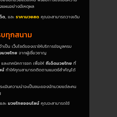
ารชกของนักมวยแต่ละคน พร้อมการประเมินความ
รวางแผนอย่างมีเหตุผล
ด็ด
, และ
ราคามวยสด
คุณจะสามารถวางเดิม
ครบทุกสนาม
จำเป็น เว็บไซต์ของเราให้บริการข้อมูลครบ
ธงมวยไทย
จากผู้เชี่ยวชาญ
 และเทคนิคการชก เพื่อให้
ทีเด็ดมวยไทย
ที่
น์
ทำให้คุณสามารถติดตามแมตช์สำคัญได้
ระเมินความน่าจะเป็นชนะของนักมวยแต่ละคน
ญ
 และ
มวยไทยออนไลน์
คุณจะสามารถใช้