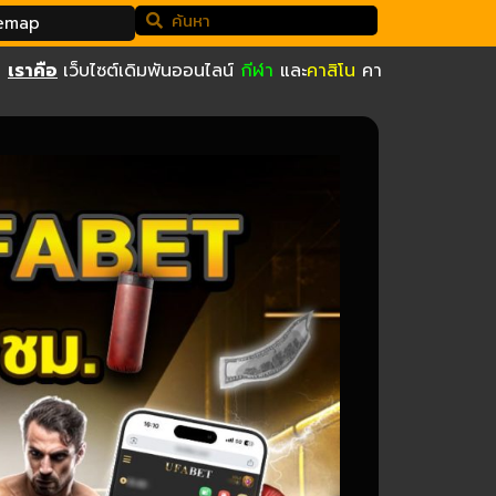
temap
คือ
เว็บไซต์เดิมพันออนไลน์
กีฬา
และ
คาสิโน
คาสิโนสดออนไลน์
(Li