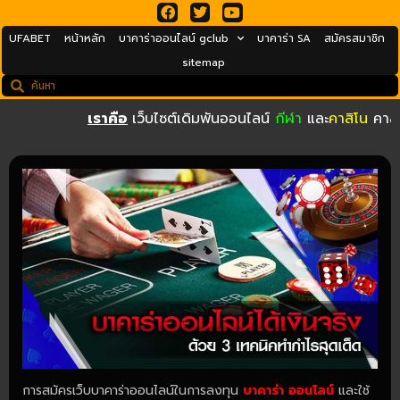
UFABET
หน้าหลัก
บาคาร่าออนไลน์ gclub
บาคาร่า SA
สมัครสมาชิก
sitemap
เราคือ
เว็บไซต์เดิมพันออนไลน์
กีฬา
และ
คาสิโน
คาสิ
การสมัครเว็บบาคาร่าออนไลน์ในการลงทุน
บาคาร่า ออนไลน์
และใช้