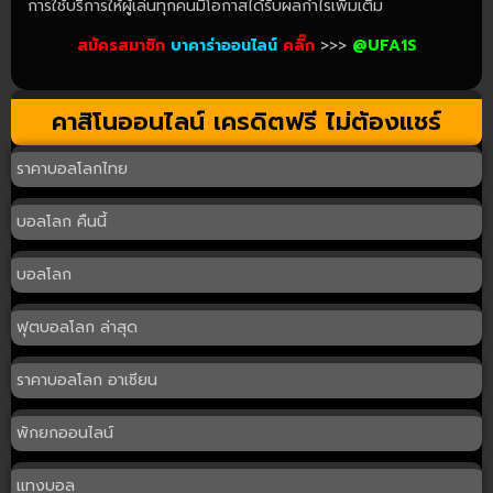
การใช้บริการให้ผู้เล่นทุกคนมีโอกาสได้รับผลกำไรเพิ่มเติม
สมัครสมาชิก
บาคาร่าออนไลน์
คลิ๊ก
>>>
@UFA1S
คาสิโนออนไลน์ เครดิตฟรี ไม่ต้องแชร์
ราคาบอลโลกไทย
บอลโลก คืนนี้
บอลโลก
ฟุตบอลโลก ล่าสุด
ราคาบอลโลก อาเซียน
พักยกออนไลน์
แทงบอล