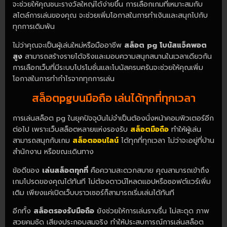
จะช่วยให้คุณชนะรางวัลใหญ่ได้ง่ายขึ้น การเลือกเกมที่เหมาะสมกับ
สไตล์การเล่นของคุณ จะช่วยเพิ่มโอกาสในการทำเงินและสนุกไปกับ
ทุกการเดิมพัน
ไม่ว่าคุณจะเป็นผู้เล่นใหม่หรือมืออาชีพ
สล็อต pg โบนัสแจ็คพอต
สูง
สามารถสร้างรายได้จริงและมอบความสนุกสนานในเวลาเดียวกัน
การเลือกเว็บที่มีระบบโปรโมชั่นและโบนัสครบครันจะช่วยให้คุณเพิ่ม
โอกาสในการทำกำไรจากทุกการเล่น
สล็อตpgบนมือถือ เล่นได้ทุกที่ทุกเวลา
การเล่นสล็อต pg ในยุคปัจจุบันไม่จำเป็นต้องนั่งหน้าคอมพิวเตอร์อีก
ต่อไป เพราะเว็บสล็อตหลายแห่งรองรับ
สล็อตมือถือ
ทำให้ผู้เล่น
สามารถสนุกกับเกม
สล็อตออนไลน์
ได้ทุกที่ทุกเวลา ไม่ว่าจะอยู่ที่บ้าน
สำนักงาน หรือขณะเดินทาง
ข้อดีของ
เล่นสล็อตทุกที่
คือความสะดวกสบาย คุณสามารถเข้าถึง
เกมโปรดของคุณได้ทันที ไม่ต้องดาวน์โหลดแอปหรือซอฟต์แวร์เพิ่ม
เติม เพียงแค่เปิดเว็บบราวเซอร์ก็สามารถเริ่มเล่นได้ทันที
อีกทั้ง
สล็อตรองรับมือถือ
ยังช่วยให้การเล่นราบรื่น ไม่สะดุด ภาพ
สวยคมชัด เสียงประกอบสมจริง ทำให้ประสบการณ์การเล่นสล็อต