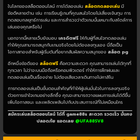
ในโลกของสล็อตออนไลน์ การได้ลองเล่น
สล็อตทดลองเล่น
มี
ข้อดีหลายด้าน เช่น การเรียนรู้เกมที่คุณสนใจโดยไม่เสี่ยงเงินทุน การ
ทดสอบกลยุทธ์การเล่น และการสำรวจว่าตัวเกมนั้นเหมาะกับสไตล์การ
เล่นของคุณหรือไม่
นอกจากนี้หลายเว็บยังมอบ
เครดิตฟรี
ให้กับผู้ที่สนใจทดลองเล่น
ทำให้คุณสามารถสนุกกับเกมจริงโดยไม่ต้องลงทุนเอง นี่ถือเป็น
โอกาสทองสำหรับผู้เริ่มต้นที่อยากสัมผัสความสนุกของ
สล็อต pg
อีกหนึ่งข้อดีของ
สล็อตฟรี
คือความสะดวก คุณสามารถเล่นได้ทุกที่
ทุกเวลา ไม่ว่าจะบนมือถือหรือคอมพิวเตอร์ ทำให้การฝึกฝนและ
ทดลองเล่นเป็นเรื่องง่าย ไม่ต้องเสียเวลาเดินทางไปคาสิโน
การทดลองเล่นเป็นขั้นตอนสำคัญที่ทำให้ผู้เล่นมั่นใจในการลงทุนจริง
ด้วยการเข้าใจเกมอย่างลึกซึ้ง คุณจะสามารถวางแผนการเล่นได้ดีขึ้น
เพิ่มโอกาสชนะ และเพลิดเพลินไปกับประสบการณ์ที่ไม่เหมือนใคร
สมัครเล่นสล็อตออนไลน์ ได้ที่ game88s สะดวก รวดเร็ว มั่นคง
ปลอดภัย แอดเลย
@UFA88SV8