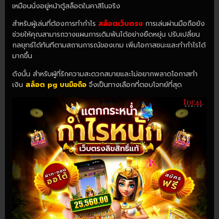
เหมือนนั่งอยู่หน้าตู้สล็อตในคาสิโนจริง
สำหรับผู้เล่นที่ต้องการทำกำไร
สล็อตเว็บตรง
การเล่นผ่านมือถือยัง
ช่วยให้คุณสามารถวางแผนการเดิมพันได้อย่างยืดหยุ่น ปรับเปลี่ยน
กลยุทธ์ได้ทันทีตามสถานการณ์ของเกม เพิ่มโอกาสชนะและทำกำไรได้
มากขึ้น
ดังนั้น สำหรับผู้ที่รักความสะดวกสบายและไม่อยากพลาดโอกาสทำ
เงิน
สล็อต pg บนมือถือ
จึงเป็นทางเลือกที่ตอบโจทย์ที่สุด