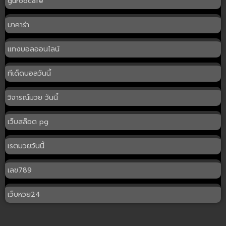
guroocafe
บาคาร่า
แทงบอลออนไลน์
ทีเด็ดบอลวันนี้
วิจารณ์มวย วันนี้
เว็บสล็อต pg
เรตมวยวันนี้
เลข789
เว็บหวย24