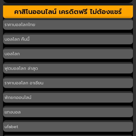
คาสิโนออนไลน์ เครดิตฟรี ไม่ต้องแชร์
ราคาบอลโลกไทย
บอลโลก คืนนี้
บอลโลก
ฟุตบอลโลก ล่าสุด
ราคาบอลโลก อาเซียน
พักยกออนไลน์
แทงบอล
ufabet