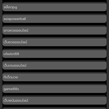
สล็อตpg
asiapowerball
แทงหวยออนไลน์
เว็บหวยออนไลน์
ufaslot88
เว็บเกมออนไลน์
ทีเด็ดมวย
game88s
เว็บพนันออนไลน์