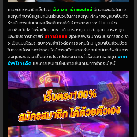
การสมัครสมาชิกเว็บไซต์
เว็บ บาคาร่า ออนไลน์
มีความสนใจในการ
ลงทุนศึกษาข้อมูลมาเป็นส่วนช่วยในการลงทุน ศึกษาข้อมูลมาเป็นตัว
ช่วยในการเล่นเกมผลลัพธ์ในการใช้บริการของเราจะเป็นแบบใด
สมาชิกเว็บไซต์เพื่อเป็นส่วนช่วยในการลงทุน นำข้อมูลในการลงทุน
และใช้บริการที่ง่ายที่
บาคาร่า999
สุดผลลัพธ์ในการใช้บริการของเรา
จะเป็นแบบใดประสบความสำเร็จต่อการลงทุนไหม มูลมาเป็นส่วนช่วย
ในการสมัครบาคาร่าออนไลน์การสมัครบาคาร่าออนไลน์ผลลัพธ์ในการ
ลงทุนของเราจะเป็นอย่างไรจะประสบความสำเร็จต่อการลงทุน
บาคา
ร่าฟรีเครดิต
และการเล่นเกมไหมการเล่นเกมบาคาร่าออนไลน์