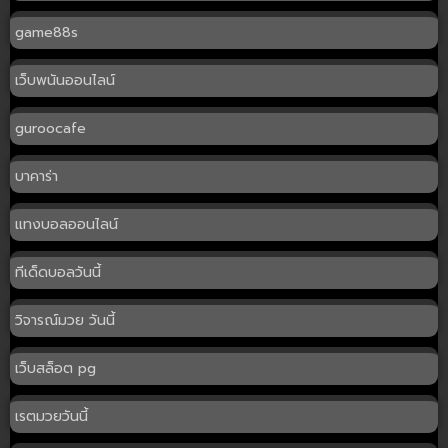
game88s
เว็บพนันออนไลน์
guroocafe
บาคาร่า
แทงบอลออนไลน์
ทีเด็ดบอลวันนี้
วิจารณ์มวย วันนี้
เว็บสล็อต pg
เรตมวยวันนี้