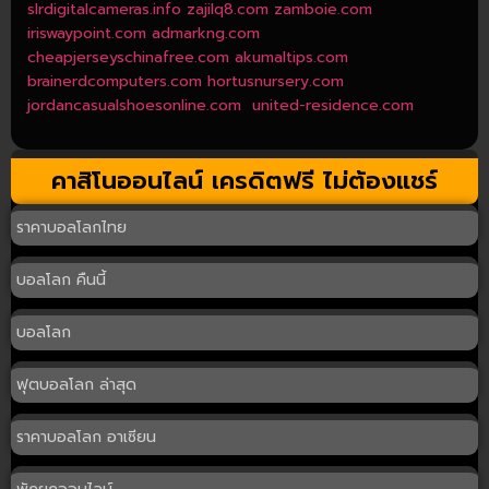
slrdigitalcameras.info
zajilq8.com
zamboie.com
iriswaypoint.com
admarkng.com
cheapjerseyschinafree.com
akumaltips.com
brainerdcomputers.com
hortusnursery.com
jordancasualshoesonline.com
united-residence.com
คาสิโนออนไลน์ เครดิตฟรี ไม่ต้องแชร์
ราคาบอลโลกไทย
บอลโลก คืนนี้
บอลโลก
ฟุตบอลโลก ล่าสุด
ราคาบอลโลก อาเซียน