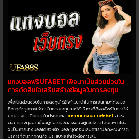
แทงบอลฟรีUFABET เพื่อมาเป็นส่วนช่วยใน
การตัดสินใจเสริมสร้างข้อมูลในการลงทุน
เพื่อเป็นส่วนช่วยในการลงทุนได้ให้คำแนะนำในการเล่นเกมที่ดีเสมอ
ศึกษาข้อมูลการใช้งานในการลงทุนและใช้บริการที่ดีผลลัพธ์ในการใช้
งานของเราเป็นแบบใดประสบผล
ทางเข้าแทงบอลufabet
สำเร็จ
ต่อการลงทุนมากขึ้นอยู่กับการจัดสรรของผู้ใช้บริการโดยเฉพาะไม่ว่า
จะเป็นการแทงบอลเดี่ยวหรือ บอล ชุดออนไลน์ถ้าเรามีลักษณะการใช้
บริการที่ดีเราทุกคนก็จะประสบผลสำเร็จต่อการเล่น