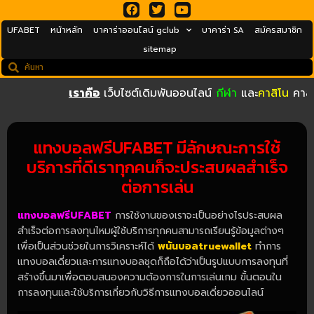
UFABET
หน้าหลัก
บาคาร่าออนไลน์ gclub
บาคาร่า SA
สมัครสมาชิก
sitemap
เราคือ
เว็บไซต์เดิมพันออนไลน์
กีฬา
และ
คาสิโน
คาสิ
แทงบอลฟรีUFABET มีลักษณะการใช้
บริการที่ดีเราทุกคนก็จะประสบผลสำเร็จ
ต่อการเล่น
แทงบอลฟรีUFABET
การใช้งานของเราจะเป็นอย่างไรประสบผล
สำเร็จต่อการลงทุนไหมผู้ใช้บริการทุกคนสามารถเรียนรู้ข้อมูลต่างๆ
เพื่อเป็นส่วนช่วยในการวิเคราะห์ได้
พนันบอลtruewallet
ทำการ
แทงบอลเดี่ยวและการแทงบอลชุดก็ถือได้ว่าเป็นรูปแบบการลงทุนที่
สร้างขึ้นมาเพื่อตอบสนองความต้องการในการเล่นเกม ขั้นตอนใน
การลงทุนและใช้บริการเกี่ยวกับวิธีการแทงบอลเดี่ยวออนไลน์