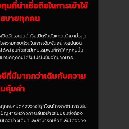
นที่น่าเชื่อถือในการเข้าใช้
กสบายทุกคน
ปิดรับเอเย่นต์หรือเปิดรับตัวแทนเข้ามามั่วสุม
ด้รับความครบถ้วนในการเดิมพันอย่างแน่นอน
้พร้อมทั้งยังมีเกมเดิมพันที่ทำให้ทุกคนนั้น
้สมาชิกทุกคนได้รับโปรโมชั่นอีกมากมาย
ที่มีมากกว่าเดิมกับความ
คุ้มค่า
าชิกทุกคนหมดห่วงว่าจะถูกโดนโกงเพราะการเล่น
ปัญหาระหว่างการเล่นอย่างแน่นอนซึ่งต้อง
ด้อย่างเต็มที่และสามารถเลือกเล่นได้อย่าง