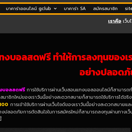
บาคาร่าออนไลน์ gclub
บาคาร่า SA
สมัครสมาชิก
si
เราคือ
เว็บไ
ทงบอลสดฟรี ทำให้การลงทุนของเรา
อย่างปลอดภั
งบอลสดฟรี
การใช้บริการผ่านเว็บสอนแทงบอลออนไลน์ก็สามารถทำ
นสมาชิกใหม่ของเราวันนี้อย่างสะดวกสบายก็สามารถใช้บริการได้จริงแล
ี100
การเข้าใช้บริการผ่านเว็บไซด์ของเราวันนี้อย่างสะดวกสบายและทำ
างปลอดภัยการตัดสินใจในการสมัครใหม่ก็สามารถลงทุนผ่านทางเว็บไซต์ที
ี้