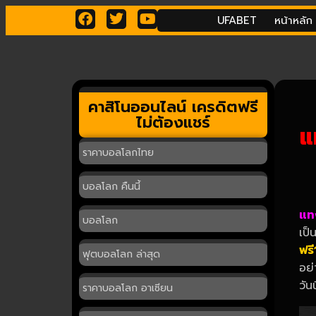
UFABET
หน้าหลัก
คาสิโนออนไลน์ เครดิตฟรี
ไม่ต้องแชร์
แ
ราคาบอลโลกไทย
บอลโลก คืนนี้
แท
บอลโลก
เป็
ฟร
ฟุตบอลโลก ล่าสุด
อย่
วันน
ราคาบอลโลก อาเซียน