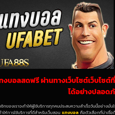
ทงบอลสดฟรี ผ่านทางเว็บไซต์เว็บไซต์ที่ด
ได้อย่างปลอดภ
ชิกของเราจะทำให้ผู้ใช้บริการทุกคนประสบความสำเร็จวันนี้อย่างมั
ทำให้การใช้บริการที่ดีสำหรับเว็บสอน
แทงบอล
คือตัวเลือกที่น่าเชื่