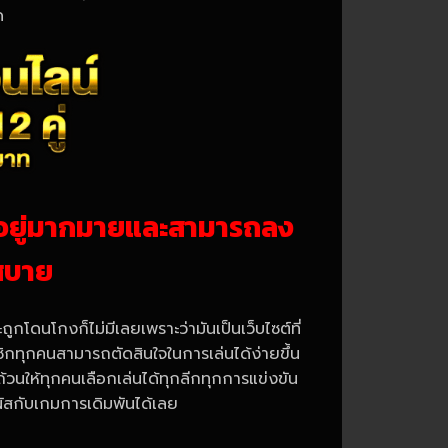
ด
มีอยู่มากมายและสามารถลง
สบาย
กโดนโกงก็ไม่มีเลยเพราะว่ามันเป็นเว็บไซต์ที่
ชิกทุกคนสามารถตัดสินใจในการเล่นได้ง่ายขึ้น
วนให้ทุกคนเลือกเล่นได้ทุกลีกทุกการแข่งขัน
มผัสกับเกมการเดิมพันได้เลย