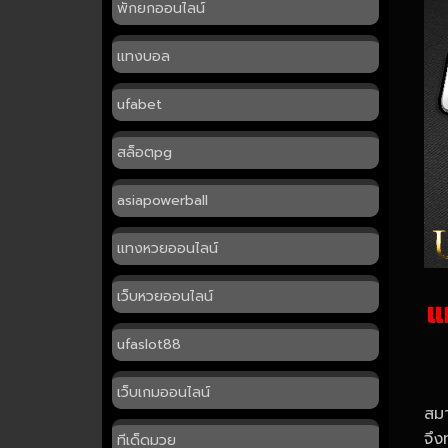
พักยกออนไลน์
แทงบอล
ufabet
สล็อตpg
asiapowerball
แทงหวยออนไลน์
เว็บหวยออนไลน์
แ
ufaslot88
เว็บเกมออนไลน์
สมา
จึง
ทีเด็ดมวย