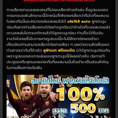
ทางเลือกแทงบอลของคนที่ไม่ชอบเลือกข้างเข้าเล่น ซึ่งรูปแบบของ
การแทงบอลในลักษณะนี้นักพนันก็เพียงแค่เลือกว่าทีมใดที่ลงสนาม
ในสองทีมนั้นจะสามารถเล่นบอลแล้วได้
ufa168 auto
ลูกเตะมุม
ก่อนกันหากท่านเลือกแทงได้อย่างถูกต้องว่าข้างใดที่จะลงสนามแล้ว
เตะบอลเล่นไปตามกติกาแล้วได้ลูกเตะมุมก่อน ท่านก็จะได้รับเงิน
รางวัลไปเลยซึ่งในการแทงรูปแบบนี้จะไม่มีอัตราต่อรองเข้ามา
เกี่ยวข้องท่านสามารถเลือกได้อย่างเพียว ๆ เลยว่าความคิดเห็นของ
ท่านคาดเดากันที่ข้างใด
ยูฟ่าเบท ฟรีเครดิต
จะได้ลูกเตะมุมก่อนกัน
เพราะรูปแบบของการเล่นแบบลูกเตะมุมนี้มีผลอย่างยิ่ง ต่อการทำ
ประตูของทีมฟุตบอลแต่ละทีมที่ลงสนามมันจึงเข้ามาเป็นส่วนสำคัญ
ในการเสี่ยงทายเดิมพัน