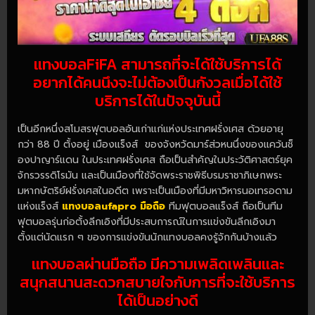
แทงบอลFiFA
สามารถที่จะได้ใช้บริการได้
อยากได้คนนึงจะไม่ต้องเป็นกังวลเมื่อได้ใช้
บริการได้ในปัจจุบันนี้
เป็นอีกหนึ่งสโมสรฟุตบอลอันเก่าแก่แห่งประเทศฝรั่งเศส ด้วยอายุ
กว่า 88 ปี ตั้งอยู่ เมืองแร็งส์ ของจังหวัดมาร์ส่วหนนึ่งของแคว้นช็
องปาญาร์แดน ในประเทศฝรั่งเศส ถือเป็นสำคัญในประวัติศาสตร์ยุค
จักรวรรดิโรมัน และเป็นเมืองที่ใช้จัดพระราชพิธีบรมราชาภิเษกพระ
มหากษัตริย์ฝรั่งเศสในอดีต เพราะเป็นเมืองที่มีมหาวิหารนอเทรอดาม
แห่งแร็งส์
แทงบอลufapro มือถือ
ทีมฟุตบอลแร็งส์ ถือเป็นทีม
ฟุตบอลรุ่นก่อตั้งลีกเอิงที่มีประสบการณ์ในการแข่งขันลีกเอิงมา
ตั้งแต่นัดแรก ๆ ของการแข่งขันนักแทงบอลคงรู้จักกันบ้างแล้ว
แทงบอลผ่านมือถือ
มีความเพลิดเพลินและ
สนุกสนานสะดวกสบายใจกับการที่จะใช้บริการ
ได้เป็นอย่างดี