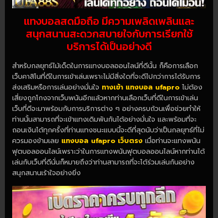
แทงบอลสดมือถือ
มีความเพลิดเพลินและ
สนุกสนานสะดวกสบายใจกับการเรียกใช้
บริการได้เป็นอย่างดี
สำหรับกลยุทธ์ไม้เด็ดในการแทงบอลออนไลน์ที่ดีนั้น ก็คือการเลือก
เว็บคาสิโนที่ดีในการเข้าเล่นเพราะไม่มีสิ่งใดที่จะดีไปกว่าการได้รับการ
ส่งเสริมหรือการเล่นอย่างมั่นใจ
ทางเข้า แทงบอล ufapro
ไม่ต้อง
เสี่ยงถูกโกงจากเว็บพนันอีกแล้วหากท่านเลือกเว็บที่ดีในการเข้าเล่น
เว็บที่ดีจะมาพร้อมกับการบริการต่าง ๆ อย่างครบถ้วนเพื่อช่วยทำให้
ท่านนั้นสามารถที่จะเข้าแทงเดิมพันกันได้อย่างมั่นใจ และพร้อมที่จะ
ถอนเงินได้ทุกครั้งที่ท่านแทงชนะแบบนี้จะดีที่สุดนับว่าเป็นกลยุทธ์ที่ไม่
ควรมองข้ามเลย
แทงบอล ufapro เว็บตรง
เมื่อท่านจะแทงพนัน
ฟุตบอลออนไลน์เพราะว่าในการแทงพนันฟุตบอลออนไลน์หากท่านได้
เล่นกับเว็บที่ดีนั่นก็หมายถึงว่าท่านสามารถที่จะได้ร่วมเล่นกันอย่าง
สนุกสนานเร้าใจอย่างยิ่ง