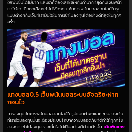
ให้เพิ่มขึ้นได้ไม่ยาก และเราก็ต้องเลิกใช้ให้คุ้มค่ามากที่สุดกับเงินฟรีที่
เราได้มา เมื่อเราเลือกเข้าไปใช้ลงทุน กับการพนันบอลออนไลน์ในรูป
แบบต่างๆกับเว็บที่เรามั่นใจในการเข้าไปลงทุนได้อย่างดีที่สุดในทุกๆ
ครั้ง
แทงบอล0.5 เว็บพนันบอลระบบอัจฉริยะฝาก
ถอนไว
การลงทุนกับการพนันบอลออนไลน์ในรูปแบบต่างๆและระบบของเว็บ
ที่เราร่วมลงทุนนั้นจะต้องมีระบบรักษาความปลอดภัยที่ดีทำให้ทุกครั้ง
ของการเข้าไปลงทุนเราจะมั่นใจได้เป็นอย่างดีด้วยดังนั้น
เดิมพันแทง