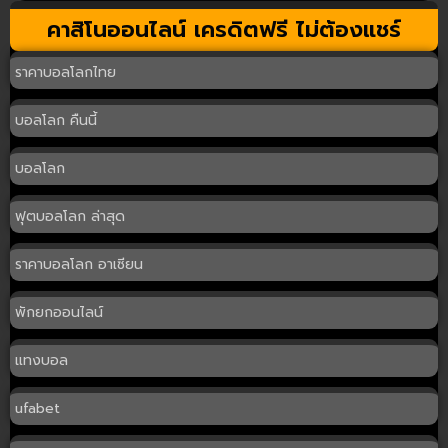
คาสิโนออนไลน์ เครดิตฟรี ไม่ต้องแชร์
ราคาบอลโลกไทย
บอลโลก คืนนี้
บอลโลก
ฟุตบอลโลก ล่าสุด
ราคาบอลโลก อาเซียน
พักยกออนไลน์
แทงบอล
ufabet