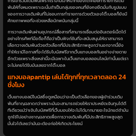
การเข้าร่วมเดิมพันเพราะเราจะมีเจ้าหน้าที่ของโต๊ะคอยทำรายการเดิม
พันให้ทั้งหมดเพราะฉะนั้นถ้าเป็นกลุ่มของคนที่ยังคงยึดมั่นกับรูปแบบ
ของการวางเดิมพันที่ไม่ชอบการทำรายการด้วยตัวเองโต๊ะบอลก็ยังมี
ศักยภาพพอที่จะช่วยเหลือนักพนันกลุ่มนี้
การวางเดิมพันผ่านอุปกรณ์สื่อสารที่สามารถเชื่อมต่ออินเตอร์เน็ตได้
อย่างโทรศัพท์มือถือก็ถือว่าเป็นฟังก์ชันที่จะสนับสนุนให้เราสามารถ
เลือกวางเดิมพันด้วยตัวเลือกที่มีประสิทธิภาพสูงกว่านอกจากนี้ยัง
ทำให้เรามีโอกาสที่จะได้รับโบนัสฟรีจากเว็บแทงบอลกันอย่างง่ายดาย
อีกด้วยเพราะสิ่งเหล่านี้จะมีเฉพาะในเว็บแทงบอลออนไลน์เท่านั้นแต่เรา
จะไม่เคยได้รับมันเลยจากโต๊ะบอล
แทงบอลpantip เล่นได้ทุกที่ทุกเวลาตลอด 24
ชั่งโมง
เว็บแทงบอลมีโบนัสซึ่งดูเหมือนว่าจะเป็นตัวเลือกของผู้เข้าร่วมเดิม
พันที่ชาญฉลาดกว่าเพราะมันจะสามารถช่วยให้เราประหยัดเงินทุนได้ดี
ทีเดียวแม้ว่าเงินโบนัสฟรีที่เว็บมอบให้จะไม่ได้มากมายอะไรนักแต่ถ้ามัน
ถูกใช้ไปอย่างชาญฉลาดเพื่อการวางเดิมพันที่มีประสิทธิภาพสูงสุด
มั่นใจได้เลยว่ามันจะต้องก่อให้เกิดประโยชน์