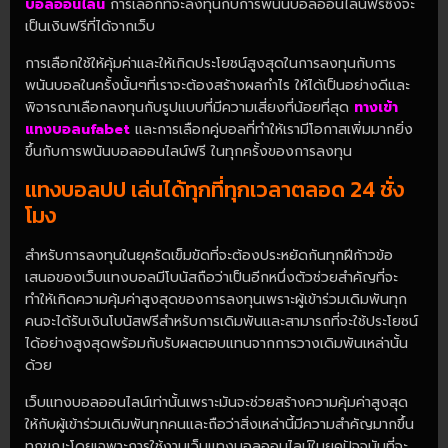
บอลออนไลน์
การเลือกที่จะลงทุนกับการพนันบอลออนไลน์ฟรีซึ่งจะ
เป็นเงินฟรีที่ได้จากเว็บ
การเลือกใช้ให้คุ้มค่าและให้เกิดประโยชน์สูงสุดในการลงทุนกับการ
พนันบอลในครั้งนั้นๆที่เราจะต้องสร้างผลกำไร ให้ได้เป็นอย่างดีและ
พิจารณาเลือกลงทุนกับรูปแบบที่มีความเสี่ยงที่น้อยที่สุด
ทางเข้า
แทงบอลufabet
และการเลือกคู่บอลที่ทำให้เรามีโอกาสเพิ่มมากยิ่ง
ขึ้นกับการพนันบอลออนไลน์ฟรี ในทุกครั้งของการลงทุน
แทงบอลปป เล่นได้ทุกที่ทุกเวลาตลอด 24 ชั่ง
โมง
สำหรับการลงทุนในยุครัดเข็มขัดที่จะต้องประหยัดกันทุกฝีก้าวข้อ
เสนอของเว็บแทงบอลมีโบนัสถือว่าเป็นอีกหนึ่งตัวช่วยสำคัญที่จะ
ทำให้เกิดความคุ้มค่าสูงสุดของการลงทุนเพราะผู้เข้าร่วมเดิมพันทุก
คนจะได้รับเงินโบนัสฟรีสำหรับการเดิมพันและสามารถที่จะใช้ประโยชน์
ได้อย่างสูงสุดพร้อมกับรับผลตอบแทนจากการวางเดิมพันเหล่านั้น
ด้วย
เว็บแทงบอลออนไลน์เท่านั้นเพราะมันจะช่วยสร้างความคุ้มค่าสูงสุด
ให้กับผู้เข้าร่วมเดิมพันทุกคนและถือว่าสิ่งเหล่านี้มีความสำคัญมากขึ้น
ทุกขณะโดยเฉพาะการใช้งานเว็บแทงบอลออนไลน์ในยุคปัจจุบันที่จะ