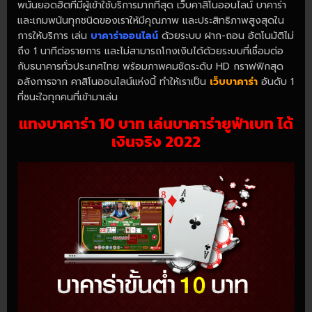
พนันยอดฮิตที่มีผู้เข้าใช้บริการมากที่สุด เว็บคาสิโนออนไลน์ บาคาร่า
และเกมพนันทุกชนิดของเราให้มีคุณภาพ และประสิทธิภาพสูงสุดใน
การให้บริการ เล่น
บาคาร่าออนไลน์
ด้วยระบบ ฝาก-ถอน อัตโนมัติไม่
ถึง 1 นาทีต่อรายการ และไม่สามารถโกงเงินได้ด้วยระบบที่เชื่อมต่อ
กับธนาคารทั่วประเทศไทย พร้อมภาพคมชัดระดับ HD กราฟฟิกสุด
อลังการจาก คาสิโนออนไลน์แห่งนี้ ทำให้เราเป็น
เว็บบาคาร่า
อันดับ 1
ที่ชนะใจทุกคนที่เข้ามาเล่น
แทงบาคาร่า 10 บาท เล่นบาคาร่ายูฟ่าเบท ได้
เงินจริง 2022