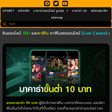
UFABET
หน้าหลัก
บาคาร่าออนไลน์ gclub
บาคาร่า SA
สมัครสมาชิก
sitemap
ิมพันออนไลน์
กีฬา
และ
คาสิโน
คาสิโนสดออนไลน์
(Live Casino)
ครบ
แทงบาคาร่า 10 บาท
ผู้ให้บริการคาสิโน บาคาร่าที่ครบวงจร และมีคา
สิโนชั่นนำทั่วโลกมาไว้ในที่เว็บเดียว รวมทั้งเกมบาคาร่าออนไลน์ เกม