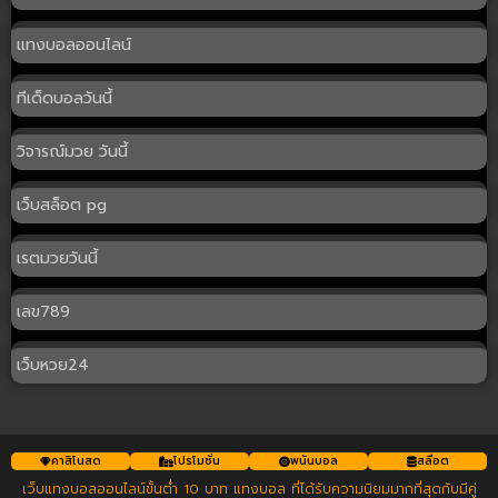
แทงบอลออนไลน์
ทีเด็ดบอลวันนี้
วิจารณ์มวย วันนี้
เว็บสล็อต pg
เรตมวยวันนี้
เลข789
เว็บหวย24
คาสิโนสด
โปรโมชั่น
พนันบอล
สลีอต
เว็บแทงบอลออนไลน์ขั้นต่ำ 10 บาท แทงบอล ที่ได้รับความนิยมมากที่สุดกับมีคู่