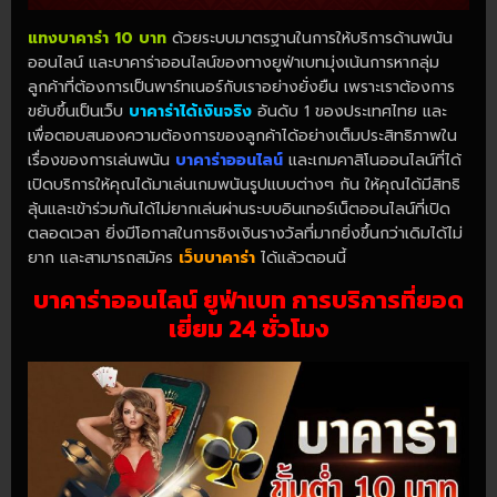
แทงบาคาร่า 10 บาท
ด้วยระบบมาตรฐานในการให้บริการด้านพนัน
ออนไลน์ และบาคาร่าออนไลน์ของทางยูฟ่าเบทมุ่งเน้นการหากลุ่ม
ลูกค้าที่ต้องการเป็นพาร์ทเนอร์กับเราอย่างยั่งยืน เพราะเราต้องการ
ขยับขึ้นเป็นเว็บ
บาคาร่าได้เงินจริง
อันดับ 1 ของประเทศไทย และ
เพื่อตอบสนองความต้องการของลูกค้าได้อย่างเต็มประสิทธิภาพใน
เรื่องของการเล่นพนัน
บาคาร่าออนไลน์
และเกมคาสิโนออนไลน์ที่ได้
เปิดบริการให้คุณได้มาเล่นเกมพนันรูปแบบต่างๆ กัน ให้คุณได้มีสิทธิ
ลุ้นและเข้าร่วมกันได้ไม่ยากเล่นผ่านระบบอินเทอร์เน็ตออนไลน์ที่เปิด
ตลอดเวลา ยิ่งมีโอกาสในการชิงเงินรางวัลที่มากยิ่งขึ้นกว่าเดิมได้ไม่
ยาก และสามารถสมัคร
เว็บบาคาร่า
ได้แล้วตอนนี้
บาคาร่าออนไลน์ ยูฟ่าเบท การบริการที่ยอด
เยี่ยม 24 ชั่วโมง