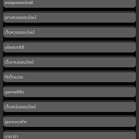
asiapowerball
แทงหวยออนไลน์
เว็บหวยออนไลน์
ufaslot88
เว็บเกมออนไลน์
ทีเด็ดมวย
game88s
เว็บพนันออนไลน์
guroocafe
บาคาร่า