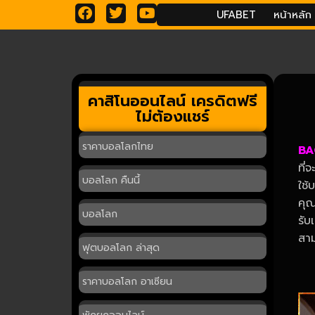
UFABET
หน้าหลัก
คาสิโนออนไลน์ เครดิตฟรี
ไม่ต้องแชร์
ราคาบอลโลกไทย
BA
ที่
บอลโลก คืนนี้
ใช้
คุณ
บอลโลก
รับ
สาม
ฟุตบอลโลก ล่าสุด
ราคาบอลโลก อาเซียน