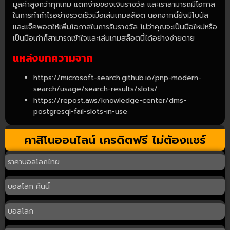
มูลค่าสูงกว่าทุกเกม แตกง่ายของเงินรางวัล และเราสามารถมีโอกาส
ในการทำกำไรอย่างรวดเร็วเมื่อเล่นเกมสล็อต นอกจากนี้ยังมีโบนัส
และแจ็คพอตให้เพิ่มโอกาสในการรับรางวัล ไม่ว่าคุณจะเป็นมือใหม่หรือ
เป็นมือเก่าก็สามารถเข้าใจและเล่นเกมสล็อตนี้ได้อย่างง่ายดาย
แหล่งบทความจาก
https://microsoft-search.github.io/pnp-modern-
search/usage/search-results/slots/
https://repost.aws/knowledge-center/dms-
postgresql-fail-slots-in-use
คาสิโนออนไลน์ เครดิตฟรี ไม่ต้องแชร์
ราคาบอลโลกไทย
บอลโลก คืนนี้
บอลโลก