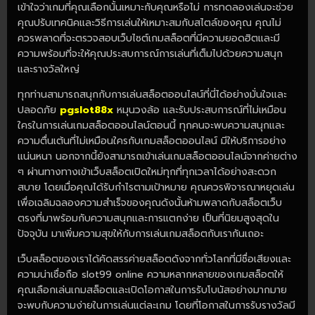
เข้าใจว่าเกมที่คุณเลือกนั้นเหมาะกับคุณหรือไม่ การทดลองเล่นจะช่วย
คุณปรับเทคนิคและวิธีการเล่นให้เหมาะสมกับสไตล์ของคุณ คุณไม่
ควรพลาดที่จะตรวจสอบเว็บไซต์เกมสล็อตที่มีความยอดฮิตและมี
ความพร้อมที่จะให้คุณประสบการณ์การเล่นที่เต็มไปด้วยความสนุก
และรางวัลใหญ่
ทุกท่านสามารถสนุกกับการเล่นสล็อตออนไลน์ที่นี่ได้อย่างมั่นใจและ
ปลอดภัย
pgslot88x
หมุนวงล้อ และรับประสบการณ์ที่ไม่เหมือน
ใครในการเล่นเกมสล็อตออนไลน์ตอนนี้ ทุกคนจะพบความสนุกและ
ความตื่นเต้นที่ไม่เหมือนใครกับเกมสล็อตออนไลน์ มีให้บริการอย่าง
แน่นหนา นอกจากนี้ยังสามารถเข้าเล่นเกมสล็อตออนไลน์จากค่ายต่าง
ๆ ผ่านทางทางเข้าเว็บสล็อตเปิดใหม่ทุกที่ทุกเวลาได้อย่างสะดวก
สบาย โดยเมื่อคุณได้รับกำไรตามเป้าหมาย คุณควรพิจารณาหยุดเล่น
เพื่อเฉลิมฉลองความสำเร็จของคุณดังนั้นห้ามพลาดกับสล็อตเว็บ
ตรงที่มาพร้อมกับความสนุกและการแตกง่าย เป็นที่นิยมสูงสุดใน
ปัจจุบัน มาเพิ่มความสุขให้กับการเล่นเกมสล็อตกับเรากันเถอะ
เว็บสล็อตของเราได้คัดสรรค่ายสล็อตดังจากทั่วโลกที่มีชื่อเสียงและ
ความน่าเชื่อถือ slot99 online ความหลากหลายของเกมสล็อตให้
คุณเลือกเล่นเกมสล็อตและเปิดโอกาสในการรับโบนัสอย่างมากมาย
จะพบกับความง่ายในการเล่นแต่ละเกม โดยที่โอกาสในการรับรางวัลมี