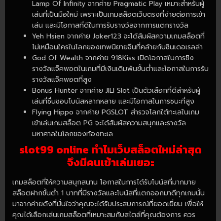
Lamp Of Infinity จากค่าย Pragmatic Play เหมาะสำหรับผู้
เล่นที่เป็นมือใหม่ เพราะเป็นเกมสล็อตเว็บตรงที่ง่ายต่อการเข้า
เล่น และมีโอกาสที่ดีในการรับรางวัลจากการแตกรางวัล
Yeh Hsien จากค่าย Joker123 จะได้สัมผัสความเกมสล็อตที่
ไม่เหมือนใครในโลกของเทพนิยายจีนที่คล้ายกับซินเดอเรลล่า
God Of Wealth จากค่าย 918Kiss เปิดโอกาสในการชิง
รางวัลแจ็คพอตในเกมที่มีเงินเดิมพันขั้นต่ำและโอกาสในการรับ
รางวัลแจ็คพอตที่สูง
Bonus Hunter จากค่าย JILI Slot เป็นตัวเลือกที่ดีสำหรับผู้
เล่นที่ชื่นชอบโบนัสหลากหลาย และมีโอกาสในการชนะที่สูง
Flying Hippo จากค่าย PGSLOT สำรวจโลกใต้ทะเลในเกม
เข้าเล่นเกมสล็อต PG จะได้สัมผัสความสนุกและรางวัล
มหาศาลในโลกของท้องทะเล
slot99 online ทำไมเว็บสล็อตใหม่ล่าสุด
จึงมีคนเข้าเล่นเยอะ
เกมสล็อตที่ให้ความสนุกสนาน โอกาสในการได้รับโบนัสที่มากมาย
สล็อตฝากขั้นต่ำ 1 บาทที่มีรางวัลและโบนัสที่แตกออกมาดีทุกเกมนั้น
มาจากค่ายดังที่มั่นใจว่าคุณจะได้รับประสบการณ์ที่ยอดเยี่ยม เพื่อให้
คุณได้เลือกเล่นเกมสล็อตที่เหมาะสมกับสไตล์ที่คุณต้องการ ควร