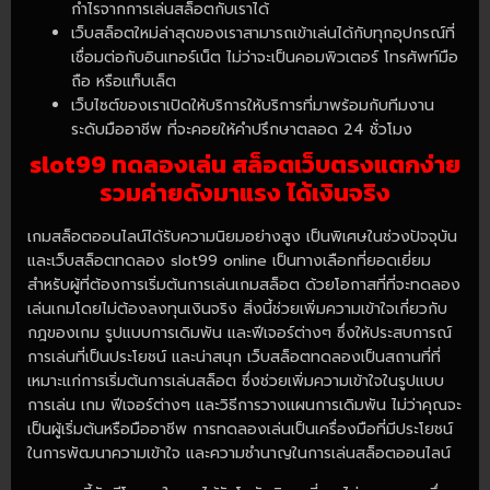
กำไรจากการเล่นสล็อตกับเราได้
เว็บสล็อตใหม่ล่าสุดของเราสามารถเข้าเล่นได้กับทุกอุปกรณ์ที่
เชื่อมต่อกับอินเทอร์เน็ต ไม่ว่าจะเป็นคอมพิวเตอร์ โทรศัพท์มือ
ถือ หรือแท็บเล็ต
เว็บไซต์ของเราเปิดให้บริการให้บริการที่มาพร้อมกับทีมงาน
ระดับมืออาชีพ ที่จะคอยให้คำปรึกษาตลอด 24 ชั่วโมง
slot99 ทดลองเล่น สล็อตเว็บตรงแตกง่าย
รวมค่ายดังมาแรง ได้เงินจริง
เกมสล็อตออนไลน์ได้รับความนิยมอย่างสูง เป็นพิเศษในช่วงปัจจุบัน
และเว็บสล็อตทดลอง slot99 online เป็นทางเลือกที่ยอดเยี่ยม
สำหรับผู้ที่ต้องการเริ่มต้นการเล่นเกมสล็อต ด้วยโอกาสที่ที่จะทดลอง
เล่นเกมโดยไม่ต้องลงทุนเงินจริง สิ่งนี้ช่วยเพิ่มความเข้าใจเกี่ยวกับ
กฎของเกม รูปแบบการเดิมพัน และฟีเจอร์ต่างๆ ซึ่งให้ประสบการณ์
การเล่นที่เป็นประโยชน์ และน่าสนุก เว็บสล็อตทดลองเป็นสถานที่ที่
เหมาะแก่การเริ่มต้นการเล่นสล็อต ซึ่งช่วยเพิ่มความเข้าใจในรูปแบบ
การเล่น เกม ฟีเจอร์ต่างๆ และวิธีการวางแผนการเดิมพัน ไม่ว่าคุณจะ
เป็นผู้เริ่มต้นหรือมืออาชีพ การทดลองเล่นเป็นเครื่องมือที่มีประโยชน์
ในการพัฒนาความเข้าใจ และความชำนาญในการเล่นสล็อตออนไลน์