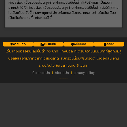
ค่ายสล็อต เว็บรวมสล็อตทุกค่าย ฝากถอนไม่มีขั้นต่ำ ที่ให้บริการมาเป็นเวลา
มากกว่า 10 ปี ค่ายสล็อต เว็บรวมสล็อตทุกค่าย ฝากถอนไม่มีขั้นต่ำ เล่นได้ทุกเกม
ในเว็บเดียว วันนี้เราจะพาทุกคนไปพบกับเกมสล็อตหลากหลายค่ายในเว็บเดียว
เป็นเว็บที่มาแรงที่สุดในตอนนี้ นั่
คาสิโนสด
โปรโมชั่น
พนันบอล
สลีอต
เว็บแทงบอลออนไลน์ขั้นต่ำ 10 บาท แทงบอล ที่ได้รับความนิยมมากที่สุดกับมีคู่
บอลให้เลือกมากกว่าทุกเจ้าในตลาด สมัครวันนี้รับฟรีเครดิต ไม่ต้องลุ้น ผ่าน
ระบบAuto ใช้เวลาไม่เกิน 3 วินาที
Contact Us
About Us
privacy policy
copyright © 2022 all rights reserved
www.guimiao.net