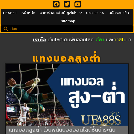
UFABET
หน้าหลัก
บาคาร่าออนไลน์ gclub
บาคาร่า SA
สมัครสมาชิก
sitemap
เราคือ
เว็บไซต์เดิมพันออนไลน์
กีฬา
และ
คาสิโน
คา
แทงบอลสูงต่ำ
แทงบอลสูงต่ำ เว็บพนันบอลออนไลน์ชั้นนำระดับ