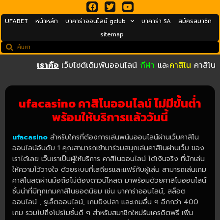
UFABET
หน้าหลัก
บาคาร่าออนไลน์ gclub
บาคาร่า SA
สมัครสมาชิก
sitemap
เราคือ
เว็บไซต์เดิมพันออนไลน์
กีฬา
และ
คาสิโน
คาสิโนสด
ufacasino คาสิโนออนไลน์ ไม่มีขั้นต่ำ
พร้อมให้บริการแล้ววันนี้
ufacasino
สำหรับใครที่ต้องการเล่นพนันออนไลน์ผ่านเว็บคาสิโน
ออนไลน์อันดับ 1 คุณสามารถเข้ามาร่วมสนุกเล่นคาสิโนผ่านเว็บ ของ
เราได้เลย เว็บเราเป็นผู้ให้บริการ คาสิโนออนไลน์ ได้เงินจริง ที่นักเล่น
ให้ความไว้วางใจ ด้วยระบบที่เสถียรและแฟร์กับผู้เล่น สามารถเล่นเกม
คาสิโนสดผ่านมือถือไม่ต้องดาวน์โหลด มาพร้อมด้วยคาสิโนออนไลน์
ชั้นนำที่มีทุกเกมคาสิโนยอดนิยม เช่น บาคาร่าออนไลน์, สล็อต
ออนไลน์ , รูเล็ตออนไลน์, เกมยิงปลา และเกมอื่น ๆ อีกกว่า 400
เกม รวมไปถึงโปรโมชั่นดี ๆ สำหรับสมาชิกใหม่รับเครดิตฟรี เพิ่ม