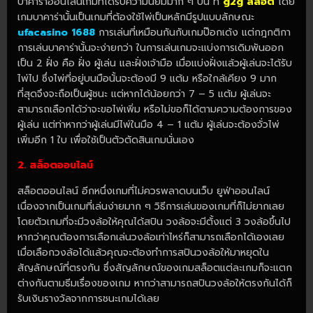
บาคาร่าออนไลน์เกมที่ได้รับความนิยมมาก ๆ บน ที่
g2g สล็อต
โดย
เกมบาคาร่านั้นเป็นเกมที่ต้องใช้ไพ่เป็นหลักมีรูปแบบลักษณะ
ufacasino 1688
การเล่นที่เหมือนกันกับเกมป๊อกเด้ง แต่กฎกติกา
การเล่นบาคาร่านั้นจะง่ายกว่า ในการเล่นเกมจะแบ่งการเดิมพันออก
เป็น 2 ฝั่ง คือ ฝั่ง ผู้เล่น และฝั่งเจ้ามือ เมื่อแบ่งฝั่งแล้วผู้เล่นจะได้รับ
ไพ่ไป ซึ่งไพ่ที่อยู่บนมือนั้นจะต้องมี 9 แต้ม หรือใกล้เคียง 9 มาก
ที่สุดจึงจะถือเป็นผู้ชนะ แต่หากได้น้อยกว่า 7 – 5 แต้ม ผู้เล่นจะ
สามารถเลือกได้ว่าจะขอไพ่เพิ่ม หรือไม่ขอก็ได้ตามความต้องการของ
ผู้เล่น แต่ท่าหากว่าผู้เล่นมีไพ่ในมือ 4 – 1 แต้ม ผู้เล่นจะต้องจั่วไพ่
เพิ่มอีก 1 ใบ เพื่อใช้เป็นตัวตัดสินเกมนั่นเอง
2. สล็อตออนไลน์
สล็อตออนไลน์ อีกหนึ่งเกมที่ไม่ควรพลาดบนเว็บ ยูฟ่าออนไลน์
เนื่องจากเป็นเกมที่เล่นง่ายมาก ๆ วิธีการเล่นของเกมที่ก็ไม่ยากเลย
โดยตัวเกมที่จะมีวงล้อให้คุณได้สปิน วงล้อจะมีตั้งแต่ 3 วงล้อขึ้นไป
หากว่าคุณต้องการเลือกเล่นวงล้อเท่าไหร่ก็สามารถเลือกได้เองเลย
เมื่อเลือกวงล้อได้แล้วคุณจะต้องทำการสปินวงล้อให้มาหยุดใน
สัญลักษณ์ที่ตรงกัน ซึ่งสัญลักษณ์ของเกมสล็อตแต่ละเกมก็จะแตก
ต่างกันตามธีมเรื่องของเกม หากว่าสามารถสปินวงล้อให้ตรงกันได้ก็
รับเงินรางวัลจากการชนะเกมได้เลย