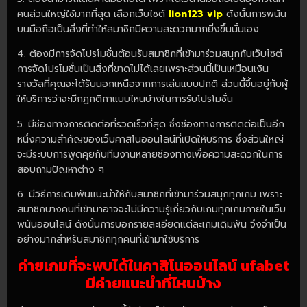
คนส่วนใหญ่ใช้มากที่สุด เลือกเว็บไซต์
lion123 vip
ดังนั้นการพนัน
บนมือถือเป็นสิ่งที่ทำให้สมาชิกมีความสะดวกมากยิ่งขึ้นนั้นเอง
4. ต้องมีการจัดโปรโมชั่นต้อนรับสมาชิกที่เข้ามาร่วมสนุกกับเว็บไซต์
การจัดโปรโมชั่นเป็นสิ่งที่ขาดไม่ได้เลยเพราะส่วนนี้เป็นเหมือนเงิน
รางวัลที่คุณจะได้รับนอกเหนือจากการเล่นแบบปกติ ส่วนนี้ขึ้นอยู่กับผู้
ให้บริการว่าจะมีกฎกติกาแบบไหนบ้างในการรับโปรโมชั่น
5. มีช่องทางการติดต่อที่รวดเร็วที่สุด ซึ่งช่องทางการติดต่อเป็นอีก
หนึ่งความสำคัญของเว็บคาสิโนออนไลน์ที่เปิดให้บริการ ซึ่งส่วนใหญ่
จะมีระบบการพูดคุยกับทีมงานหลายช่องทางเพื่อความสะดวกในการ
สอบถามปัญหาต่าง ๆ
6. มีวิธีการเดิมพันแนะนำให้กับสมาชิกที่เข้ามาร่วมสนุกทุกเกม เพราะ
สมาชิกบางคนที่เข้ามาอาจจะไม่มีความรู้เกี่ยวกับเกมทุกเกมภายในเว็บ
พนันออนไลน์ ดังนั้นการบอกรายละเอียดแต่ละเกมเดิมพัน จึงจำเป็น
อย่างมากสำหรับสมาชิกทุกคนที่เข้ามาใช้บริการ
ค่ายเกมที่จะพบได้ในคาสิโนออนไลน์ ufabet
มีค่ายแนะนำที่ไหนบ้าง