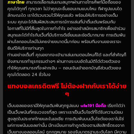
ภาษาไทย
สามารถเลือกเล่นเกมสนุกๆผ่านทางโทรศัพท์มือถือของ
คุณได้ทุกที่ ทุกเวลา ไม่ว่าคุณจะชื่นชอบเกมแบบไหน กีฬารูปแบบใด
ลักษณะใด เราได้รวบรวมไว้ให้คุณแล้ว พร้อมให้บริการอย่างเต็ม
ระบบ คุณจะได้สัมผัสประสบการณ์การเล่นที่น่าตื่นเต้นพร้อมกับ
โอกาสที่ไม่มีที่สิ้นสุดในการทำกำไร อย่ารอช้าสมัครสมาชิกเพื่อเข้าร่วม
สนุกและได้กำไรกับเว็บที่มีบริการดีเยี่ยมและข้อดีมากมาย การเดิมพัน
ผ่านโลกออนไลน์ไม่เคยง่ายขนาดนี้มาก่อน พร้อมทีมงานของเราจะ
ยินดีให้บริการท่านทุก
ท่านอย่างเต็มที่ คุณอยากจะเข้ามาเล่นเกมตอนไหนก็ได้ และที่สำคัญก็
ยังสามารถทำธุรกรรมต่างๆ ผ่านทางระบบอัตโนมัติได้ด้วยตัวเอง
ทำให้คุณสามารถที่จะฝากเงิน – ถอนเงินเข้าออกบัญชีส่วนตัวของ
คุณได้ตลอด 24 ชั่วโมง
แทงบอลเครดิตฟรี ไม่ต้องฝากกับเราได้ง่าย
ๆ
เว็บบอลของเรามีให้คุณเดิมพันทุกรูปแบบ
ufa191 มือถือ
เรียกได้ว่า
เป็นเว็บพนันที่ครบวงจรที่สุด เพราะเราเป็นเว็บไซต์ที่ได้รับความนิยม
สูงสุดในประเทศไทยและในเอเชีย การเดิมพันบนเว็บไซต์ของเราไม่ใช่
แค่การพนันบอลเท่านั้น มีทะเบียนการค้าถูกต้องตามลิขสิทธิ์ตรงจาก
เว็บแทงบอลออนไลน์ ถูกกฎหมาย รองรับมาตรฐานระดับโลก มีความ