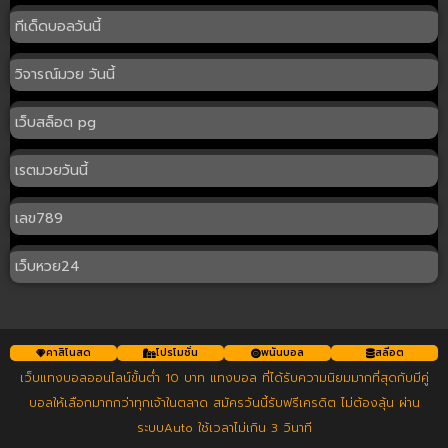
ทีเด็ดบอลวันนี้
วิจารณ์มวย วันนี้
เว็บสล็อต pg
เรตมวยวันนี้
เลข789
เว็บหวย24
คาสิโนสด
โปรโมชั่น
พนันบอล
สลีอต
เว็บแทงบอลออนไลน์ขั้นต่ำ 10 บาท แทงบอล ที่ได้รับความนิยมมากที่สุดกับมีคู่
บอลให้เลือกมากกว่าทุกเจ้าในตลาด สมัครวันนี้รับฟรีเครดิต ไม่ต้องลุ้น ผ่าน
ระบบAuto ใช้เวลาไม่เกิน 3 วินาที