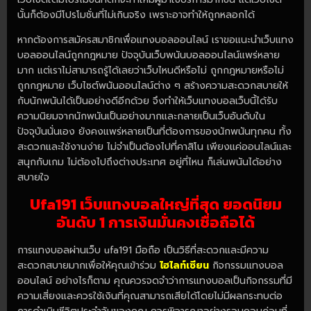
นั้นก็ต้องมีโปรโมชั่นที่ไม่เกินจริง เพราะอาจทำให้ถูกหลอกได้
หากต้องการสมัครสมาชิกเพื่อแทงบอลออนไลน์ เราขอแนะนำเว็บแทง
บอลออนไลน์ถูกกฎหมาย ปัจจุบันเว็บพนันบอลออนไลน์แพร่หลาย
มาก แต่เราไม่สามารถรู้ได้เลยว่าเว็บไหนดีหรือไม่ ถูกกฎหมายหรือไม่
ถูกกฎหมาย เว็บไซต์พนันออนไลน์ต่าง ๆ สร้างความสะดวกสบายให้
กับนักพนันได้เป็นอย่างดีอีกด้วย จึงทำให้เว็บแทงบอลเว็บนี้ได้รับ
ความนิยมจากนักพนันเป็นอย่างมากและกลายเป็นเว็บอันดับใน
ปัจจุบันนั่นเอง ยังคงแพร่หลายเป็นที่ต้องการของนักพนันทุกคน ทั้ง
สะดวกและใช้งานง่าย ไม่จำเป็นต้องไปที่คาสิโน เพียงแค่ออนไลน์และ
สนุกกับเกม ไม่ต้องไปถึงต่างประเทศ อยู่ที่ไหน ก็เล่นพนันได้อย่าง
สบายใจ
Ufa191
เว็บแทงบอลใหญ่ที่สุด ยอดนิยม
อันดับ 1 การเงินมั่นคงเชื่อถือได้
การแทงบอลผ่านเว็บ ufa191 มือถือ เป็นวิธีที่สะดวกและมีความ
สะดวกสบายมากเพื่อให้คุณเข้าร่วม
ไฮไลท์เซียน
กิจกรรมแทงบอล
ออนไลน์ อย่างไรก็ตาม คุณควรจดจำว่าการแทงบอลเป็นกิจกรรมที่มี
ความเสี่ยงและควรใช้เงินที่คุณสามารถเสียได้โดยไม่มีผลกระทบต่อ