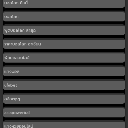
บอลโลก คืนนี้
บอลโลก
ฟุตบอลโลก ล่าสุด
ราคาบอลโลก อาเซียน
พักยกออนไลน์
แทงบอล
ufabet
สล็อตpg
asiapowerball
แทงหวยออนไลน์