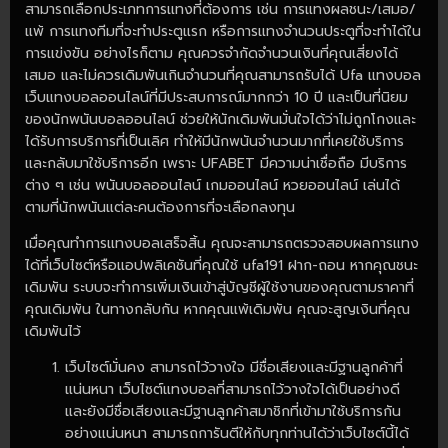
สามารถเลือกประเภทการแทงที่ต้องการ เช่น การแทงผลชนะ/เสมอ/
แพ้ การแทงทีมที่จะทำประตูแรก หรือการแทงจำนวนประตูที่จะทำได้ใน
การแข่งขัน อย่างไรก็ตาม คุณควรจำกัดจำนวนเงินที่คุณเสี่ยงได้
เสมอ และไม่ควรเดิมพันเกินจำนวนที่คุณสามารถรับได้ Ufa แทงบอล
เว็บแทงบอลออนไลน์ที่มีประสบการณ์มากกว่า 10 ปี และเป็นที่นิยม
ของนักพนันบอลออนไลน์ ช่วยให้นักเดิมพันมั่นใจได้ว่าไม่ถูกโกงและ
ได้รับการบริการที่เป็นเลิศ ทำให้มีนักพนันจำนวนมากที่เคยใช้บริการ
และกลับมาใช้บริการอีก เพราะ UFABET มีความน่าเชื่อถือ มีบริการ
ต่าง ๆ เช่น พนันบอลออนไลน์ เกมออนไลน์ หวยออนไลน์ เล่นได้
ตามที่นักพนันแต่ละคนต้องการที่จะเลือกลงทุน
เมื่อคุณทำการแทงบอลเสร็จสิ้น คุณจะสามารถตรวจสอบผลการแทง
ได้ที่เว็บไซต์หรือแอปพลิเคชันที่คุณใช้ ufa191 ฝาก-ถอน หากคุณชนะ
เดิมพัน ระบบจะทำการเพิ่มเงินเข้าสู่บัญชีผู้ใช้งานของคุณตามราคาที่
คุณเดิมพัน ในทางกลับกัน หากคุณแพ้เดิมพัน คุณจะสูญเงินที่คุณ
เดิมพันไว้
เว็บไซต์มั่นคง สามารถไว้วางใจ มีชื่อเสียงและมีฐานลูกค้าที่
แน่นหนา เว็บไซต์แทงบอลที่สามารถไว้วางใจได้เป็นอย่างดี
และยังมีชื่อเสียงและมีฐานลูกค้าสมาชิกที่เข้ามาใช้บริการกัน
อย่างแน่นหนา สามารถการันตีให้กับทุกท่านได้ว่าเว็บไซต์นี้ได้