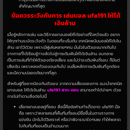
สำคัญมากที่สุด
ข้อควรระวังกับการ เล่นบอล ufa191 ให้ได้
เงินล้าน
เมื่อรู้หลักการเล่น และวิธีการแทงบอลให้ได้อย่างที่ใจหวังแล้ว อยาก
ให้ทุกท่านระมัดระวังตัว ในตอนที่จะเริ่มต้น เทคนิคพนันบอลให้ได้เงิน
ล้าน เอาไว้ด้วย เพราะมีผู้เล่นหลายๆคน มั่นใจในตัวเองมากเกินไป
จากการที่ได้เรียนรู้ทางลัดไปสู่การเดิมพันให้ได้เงินล้าน จนกลาย
เป็นการเล่นที่ทำให้ตัวเองต้องเสี่ยง และไม่ว่าจะเดิมพันกี่รอบ ก็มีแต่
เสียเงิน เพราะหลงตัวเองจนเกินไป จนลืมหลักการเดิมพันที่ถูกต้อง
และมีความปลอดภัยมากที่สุด
สำหรับผู้ที่อยากป้องกันตัวเอง จากความเสี่ยงของการ แนะนำเทคนิค
แทงบอล ให้ได้เงินล้าน
ufa191 ฝาก-ถอน
สามารถทำได้ง่ายๆ ด้วย
การไม่ทำตามสิ่งต่อไปนี้
เลือกแทงบอลคู่ที่ชอบ สิ่งนี้คือข้อห้ามทำเด็ดขาด ufa191 มือ
ถือ เพราะว่าหลายคนที่เห็นทีมที่ชอบมีชื่อขึ้นในตางรางการ
แข่งขัน มักไม่ได้วิเคราะห์ หรือว่าพิจารณาใดๆเลย ทำให้พลาด
ไปกับทีมที่ชอบเป็นจำนวนมาก