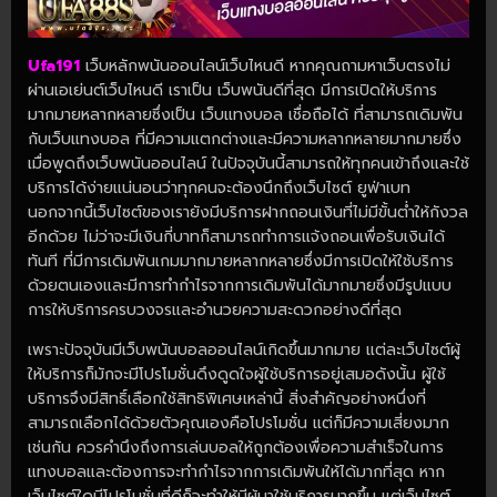
Ufa191
เว็บหลักพนันออนไลน์เว็บไหนดี หากคุณถามหาเว็บตรงไม่
ผ่านเอเย่นต์เว็บไหนดี เราเป็น เว็บพนันดีที่สุด มีการเปิดให้บริการ
มากมายหลากหลายซึ่งเป็น เว็บแทงบอล เชื่อถือได้ ที่สามารถเดิมพัน
กับเว็บแทงบอล ที่มีความแตกต่างและมีความหลากหลายมากมายซึ่ง
เมื่อพูดถึงเว็บพนันออนไลน์ ในปัจจุบันนี้สามารถให้ทุกคนเข้าถึงและใช้
บริการได้ง่ายแน่นอนว่าทุกคนจะต้องนึกถึงเว็บไซต์ ยูฟ่าเบท
นอกจากนี้เว็บไซต์ของเรายังมีบริการฝากถอนเงินที่ไม่มีขั้นต่ำให้กังวล
อีกด้วย ไม่ว่าจะมีเงินกี่บาทก็สามารถทำการแจ้งถอนเพื่อรับเงินได้
ทันที ที่มีการเดิมพันเกมมากมายหลากหลายซึ่งมีการเปิดให้ใช้บริการ
ด้วยตนเองและมีการทำกำไรจากการเดิมพันได้มากมายซึ่งมีรูปแบบ
การให้บริการครบวงจรและอำนวยความสะดวกอย่างดีที่สุด
เพราะปัจจุบันมีเว็บพนันบอลออนไลน์เกิดขึ้นมากมาย แต่ละเว็บไซต์ผู้
ให้บริการก็มักจะมีโปรโมชั่นดึงดูดใจผู้ใช้บริการอยู่เสมอดังนั้น ผู้ใช้
บริการจึงมีสิทธิ์เลือกใช้สิทธิพิเศษเหล่านี้ สิ่งสำคัญอย่างหนึ่งที่
สามารถเลือกได้ด้วยตัวคุณเองคือโปรโมชั่น แต่ก็มีความเสี่ยงมาก
เช่นกัน ควรคำนึงถึงการเล่นบอลให้ถูกต้องเพื่อความสำเร็จในการ
แทงบอลและต้องการจะทำกำไรจากการเดิมพันให้ได้มากที่สุด หาก
เว็บไซต์ใดมีโปรโมชั่นที่ดีก็จะทำให้มีผู้มาใช้บริการมากขึ้น แต่เว็บไซต์