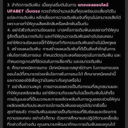
3. จำกัดการเดิมพัน: เมื่อคุณเริ่มต้นในการ
แทงบอลออนไลน์
UFABET
เว็บตรง
ควรจำกัดจำนวนเงินที่คุณพร้อมจะเสี่ยงได้ใน
แต่ละการเดิมพัน หลีกเลี่ยงการวางเดิมพันเงินที่คุณไม่สามารถเสียได้
เพราะอาจทำให้คุณเสียหลักสิบหรือหลักพันเป็นต้น
4. อย่าใส่ใจกับความร้อนแรง: บางครั้งการเดิมพันบอลอาจทำให้คุณ
รู้สึกตื่นเต้นมากเกินไป และทำให้คุณวางเดิมพันอย่างไม่รอบคอบ
อย่าให้ความร้อนแรงนี้ทำให้คุณทำกิจกรรมเดิมพันอย่างไม่มีเหตุผล
5. สร้างแผนเดิมพัน: การสร้างแผนเดิมพันที่ดีเป็นสิ่งสำคัญในการ
เพิ่มโอกาสในการชนะ กำหนดวัตถุประสงค์ของคุณในการเดิมพัน และ
กำหนดกฎเกณฑ์ที่ชัดเจนในการเลือกทีม และขนาดเดิมพัน
6. ศึกษาเทคนิคการแทง: มีเทคนิคและกลยุทธ์ต่างๆ ในการแทงบอล
ออนไลน์ที่สามารถช่วยเพิ่มโอกาสในการชนะได้ ศึกษาเทคนิคเหล่านี้
และทดลองใช้เพื่อดูว่ามันเหมาะกับคุณหรือไม่
7. อย่าลืมความสนุก: การแทงบอลควรเป็นกิจกรรมที่สนุกสนานและ
ทำให้คุณเพลิดเพลิน อย่าให้ความกังวลเกินไปเมื่อเดิมพันไม่สำเร็จ
การมีมุมมองที่เป็นบวกและการเพลิดเพลินกับการดูบอลจะช่วยให้คุณ
เพลิดเพลินกับประสบการณ์การเดิมพันของคุณได้มากยิ่งขึ้น
สุดท้ายแล้ว การเดิมพันบอลอาจเป็นกิจกรรมที่ซับซ้อนและต้องการ
ความรอบคอบ อย่างไรก็ตาม ด้วยการศึกษาและปฏิบัติตามเคล็ดลับ
ที่กล่าวถึงข้างต้น คุณสามารถพัฒนาทักษะการเดิมพันของคุณได้