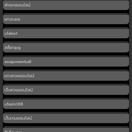
พักยกออนไลน์
แทงบอล
ufabet
สล็อตpg
asiapowerball
แทงหวยออนไลน์
เว็บหวยออนไลน์
ufaslot88
เว็บเกมออนไลน์