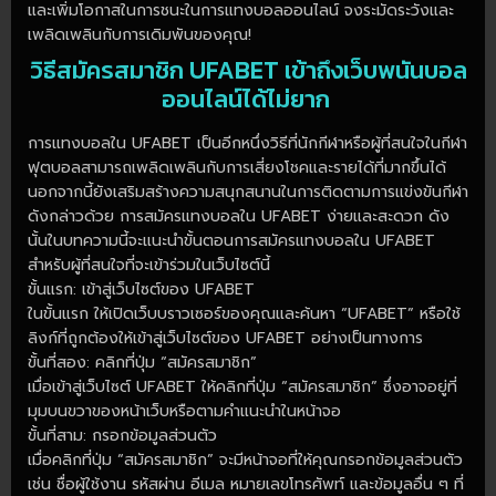
และเพิ่มโอกาสในการชนะในการแทงบอลออนไลน์ จงระมัดระวังและ
เพลิดเพลินกับการเดิมพันของคุณ!
วิธีสมัครสมาชิก UFABET
เข้าถึงเว็บพนันบอล
ออนไลน์ได้ไม่ยาก
การแทงบอลใน UFABET เป็นอีกหนึ่งวิธีที่นักกีฬาหรือผู้ที่สนใจในกีฬา
ฟุตบอลสามารถเพลิดเพลินกับการเสี่ยงโชคและรายได้ที่มากขึ้นได้
นอกจากนี้ยังเสริมสร้างความสนุกสนานในการติดตามการแข่งขันกีฬา
ดังกล่าวด้วย การสมัครแทงบอลใน UFABET ง่ายและสะดวก ดัง
นั้นในบทความนี้จะแนะนำขั้นตอนการสมัครแทงบอลใน UFABET
สำหรับผู้ที่สนใจที่จะเข้าร่วมในเว็บไซต์นี้
ขั้นแรก: เข้าสู่เว็บไซต์ของ UFABET
ในขั้นแรก ให้เปิดเว็บบราวเซอร์ของคุณและค้นหา “UFABET” หรือใช้
ลิงก์ที่ถูกต้องให้เข้าสู่เว็บไซต์ของ UFABET อย่างเป็นทางการ
ขั้นที่สอง: คลิกที่ปุ่ม “สมัครสมาชิก”
เมื่อเข้าสู่เว็บไซต์ UFABET ให้คลิกที่ปุ่ม “สมัครสมาชิก” ซึ่งอาจอยู่ที่
มุมบนขวาของหน้าเว็บหรือตามคำแนะนำในหน้าจอ
ขั้นที่สาม: กรอกข้อมูลส่วนตัว
เมื่อคลิกที่ปุ่ม “สมัครสมาชิก” จะมีหน้าจอที่ให้คุณกรอกข้อมูลส่วนตัว
เช่น ชื่อผู้ใช้งาน รหัสผ่าน อีเมล หมายเลขโทรศัพท์ และข้อมูลอื่น ๆ ที่