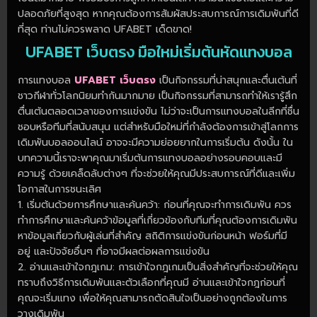
ปลอดภัยที่สูงสุด หากคุณต้องการสัมผัสประสบการณ์การเดิมพันที่ดี
ที่สุด ท่านไม่ควรพลาด UFABET เด็ดขาด!
UFABET เว็บตรง มือใหม่เริ่มต้นหัดแทงบอล
การแทงบอล
UFABET เว็บตรง
เป็นกิจกรรมที่น่าสนุกและตื่นเต้นที่
ชาวกีฬาทั่วโลกนิยมทำกันมากมาย เป็นกิจกรรมที่สามารถทำให้เรารู้สึก
ตื่นเต้นตลอดเวลาของการแข่งขัน ไม่ว่าจะเป็นการแทงบอลในลีกที่ชื่น
ชอบหรือทีมที่สนับสนุน แต่สำหรับมือใหม่ที่กำลังต้องการเข้าสู่โลกการ
เดิมพันบอลออนไลน์ อาจจะมีความย่อยยากในการเริ่มต้น ดังนั้น ใน
บทความนี้เราจะพาคุณมาเริ่มต้นการแทงบอลอย่างรอบคอบและมี
ความรู้ ด้วยเคล็ดลับต่างๆ ที่จะช่วยให้คุณมีประสบการณ์ที่ดีและเพิ่ม
โอกาสในการชนะเลิศ
1. เริ่มต้นด้วยการศึกษาและค้นคว้า: ก่อนที่คุณจะทำการเดิมพัน ควร
ทำการศึกษาและค้นคว้าข้อมูลที่เกี่ยวข้องกับทีมที่คุณต้องการเดิมพัน
หาข้อมูลเกี่ยวกับผู้เล่นที่สำคัญ สถิติการแข่งขันก่อนหน้า ฟอร์มที่มี
อยู่ และปัจจัยอื่นๆ ที่อาจมีผลต่อผลการแข่งขัน
2. อ่านและเข้าใจกฎเกม: การเข้าใจกฎเกมเป็นสิ่งสำคัญที่จะช่วยให้คุณ
ทราบถึงวิธีการเดิมพันและตัวเลือกที่คุณมี อ่านและเข้าใจกฎก่อนที่
คุณจะเริ่มแทง เพื่อให้คุณสามารถตัดสินใจเป็นอย่างถูกต้องในการ
วางเดิมพัน